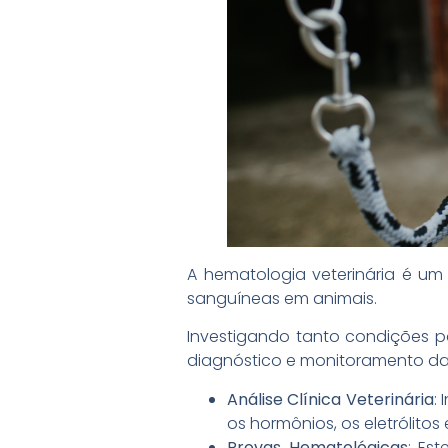
A hematologia veterinária é u
sanguíneas em animais.
Investigando tanto condições p
diagnóstico e monitoramento da
Análise Clínica Veterinária
:
os hormônios, os eletrólit
Provas Hematológicas
: Es