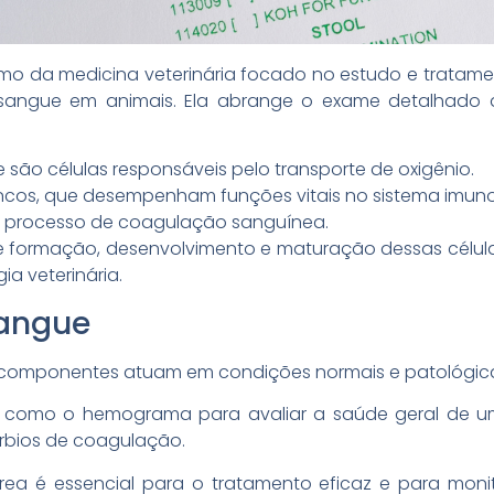
ramo da medicina veterinária focado no estudo e tratam
sangue em animais. Ela abrange o exame detalhado 
que são células responsáveis pelo transporte de oxigênio.
ancos, que desempenham funções vitais no sistema imuno
o processo de coagulação sanguínea.
e formação, desenvolvimento e maturação dessas célul
ia veterinária.
Sangue
componentes atuam em condições normais e patológic
es como o hemograma para avaliar a saúde geral de um
rbios de coagulação.
rea é essencial para o tratamento eficaz e para moni