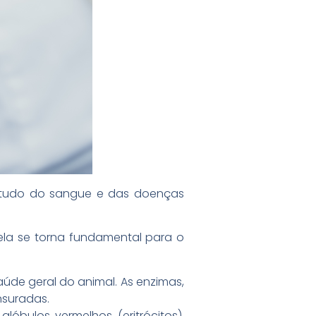
estudo do sangue e das doenças
ela se torna fundamental para o
aúde geral do animal. As enzimas,
nsuradas.
óbulos vermelhos (eritrócitos),