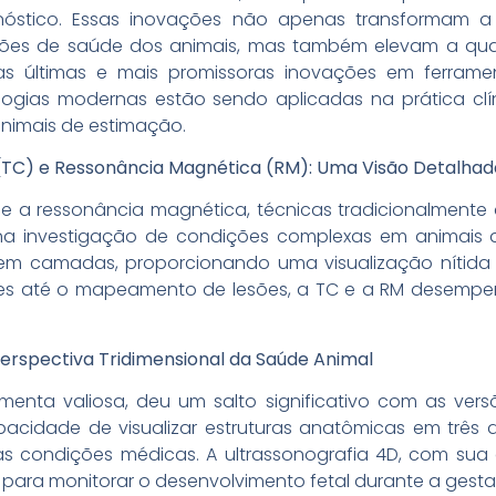
nóstico. Essas inovações não apenas transformam a 
ções de saúde dos animais, mas também elevam a qua
as últimas e mais promissoras inovações em ferrament
gias modernas estão sendo aplicadas na prática clín
animais de estimação.
TC) e Ressonância Magnética (RM): Uma Visão Detalhada
e a ressonância magnética, técnicas tradicionalmente
 na investigação de condições complexas em animais d
 camadas, proporcionando uma visualização nítida e 
res até o mapeamento de lesões, a TC e a RM desem
Perspectiva Tridimensional da Saúde Animal
ramenta valiosa, deu um salto significativo com as ver
pacidade de visualizar estruturas anatômicas em trê
 condições médicas. A ultrassonografia 4D, com sua
il para monitorar o desenvolvimento fetal durante a gest