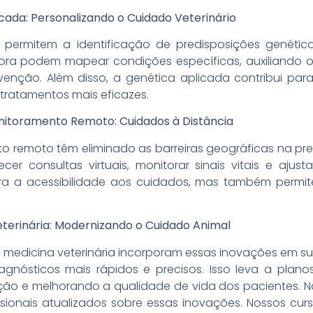
icada: Personalizando o Cuidado Veterinário
permitem a identificação de predisposições genética
ora podem mapear condições específicas, auxiliando os
enção. Além disso, a genética aplicada contribui par
 tratamentos mais eficazes.
onitoramento Remoto: Cuidados à Distância
o remoto têm eliminado as barreiras geográficas na pre
er consultas virtuais, monitorar sinais vitais e ajust
 a acessibilidade aos cuidados, mas também permit
eterinária: Modernizando o Cuidado Animal
 medicina veterinária incorporam essas inovações em sua
gnósticos mais rápidos e precisos. Isso leva a planos
ão e melhorando a qualidade de vida dos pacientes. 
ssionais atualizados sobre essas inovações. Nossos cu