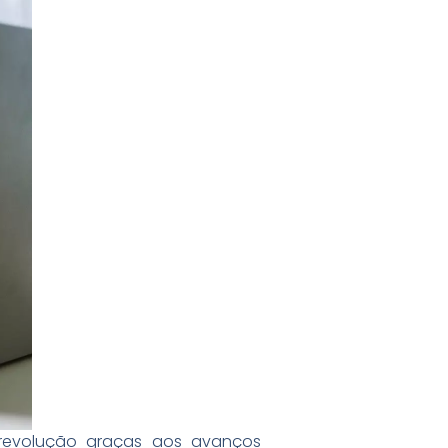
revolução graças aos avanços