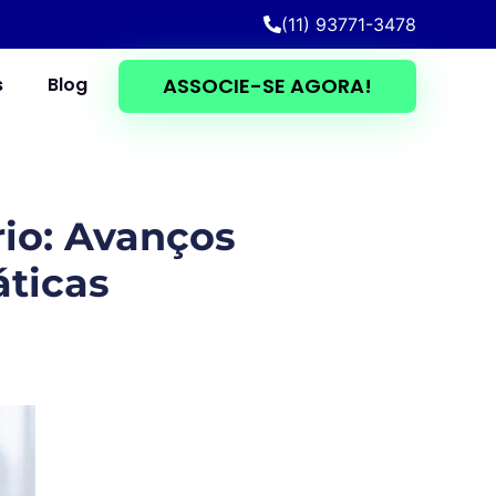
(11) 93771-3478
s
Blog
ASSOCIE-SE AGORA!
io: Avanços
áticas