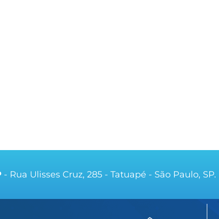
P
- Rua Ulisses Cruz, 285 - Tatuapé - São Paulo, SP.